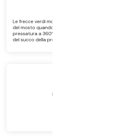
Le frecce verdi mostrano l'effetto della filtrazione
del mosto quando il mosto passa attraverso la
pressatura a 360° al centro del canale interno
del succo della pressa nella vasca del succo.