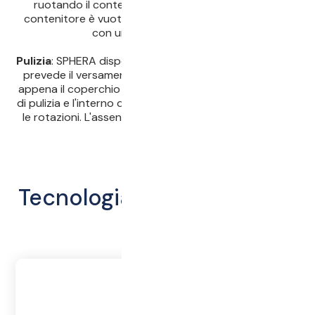
ruotando il contenitore. Dopo poche rotazioni, il
contenitore è vuoto e il vassoio può essere rimosso
con un carrello elevatore.
Pulizia
: SPHERA dispone di un programma di pulizia che
prevede il versamento di acqua nel contenitore. Non
appena il coperchio viene chiuso, si avvia il programma
di pulizia e l'interno della pressa viene pulito attraverso
le rotazioni. L'assenza di angoli garantisce una pulizia
rapida.
Tecnologia di pressatura a
360°