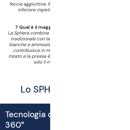
feccia aggiuntiva. Il numero di rotazioni è molte volte
inferiore rispetto ai programmi di pressatura
convenzionali.
7 Qual è il maggior vantaggio della SPHERA?
La Sphera combina i vantaggi di una pressa a cestello
tradizionale con la flessibilità di poter pressare uve
bianche e ammostare. Il canale flessibile per il succo
contribuisce in modo significativo alla qualità del
mosto e la pressa è progettata in modo da richiedere
solo il minimo lavoro manuale.
Lo SPHERA in sintesi
Tecnologia di pressatura a
360°