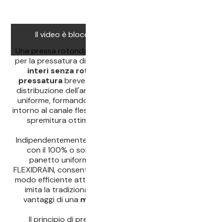
Il video è bloccato. Accettare i cookie per
guardarlo.
Una pressa rotonda senza angoli e spigoli, sviluppata
per la pressatura di
mosto di vino rosso
e
grappoli
interi
senza
rotazione
. Grazie al
principio di
pressatura
brevettato
a 360 gradi
e al sistema di
distribuzione dell'aria, la membrana si gonfia in modo
uniforme, formando un panetto di vinaccia uniforme
intorno al canale flessibile del succo. Ciò consente una
spremitura ottimale con una pressione minima.
Indipendentemente dal fatto che si riempia la pressa
con il 100% o solo con il 10% di uva, si forma un
panetto uniforme intorno al canale del succo
FLEXIDRAIN, consentendo al succo di essere filtrato in
modo efficiente attraverso il panetto. Questo design
imita la tradizionale pressa a cestello, con tutti i
vantaggi di una
moderna
pressa a membrana
.
Il principio di pressatura a 360 gradi offre una