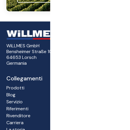
WiLLMES GmbH
Bensheimer Straße 101
64653 Lorsch
Germania
Collegamenti
Prodotti
Blog
Servizio
Riferimenti
Rivenditore
Carriera
La storia