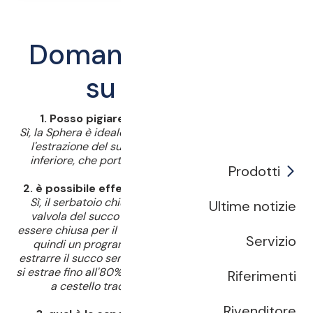
Domande frequenti
su SPHERA
1. Posso pigiare l'uva intera con la Sphera?
Sì, la Sphera è ideale per piccoli lotti di uva intera. Per
l'estrazione del succo è necessaria una pressione
inferiore, che porta a risultati di qualità superiore.
Prodotti
2. è possibile effettuare tempi di macerazione?
Sì, il serbatoio chiuso della pressa è dotato di una
Ultime notizie
valvola del succo azionata manualmente che può
essere chiusa per il tempo di macerazione. Si consiglia
Servizio
quindi un programma di pressatura speciale per
estrarre il succo senza alta pressione. In questo modo
si estrae fino all'80% di succo, un'opzione che le presse
Riferimenti
a cestello tradizionali non possono offrire.
Rivenditore