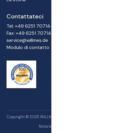
Contattateci
Tel: +49 6251 70714-0
Fax: +49 6251 70714-22
service@willmes.de
Modulo di contatto
Copyright © 2025 WiLLMES GmbH Tutti i diritti riservati.
Nota legale
Protezione dei dati