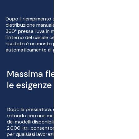
Dopo il riempimento attraverso la porta, senza
distribuzione manuale dell'uva, la nuova membrana a
360° pressa l'uva in modo uniforme dall'esterno verso
l'interno del canale centrale e flessibile del succo. ‍ Il
risultato è un mosto purissimo, che viene pressato
automaticamente al grado desiderato con SPHERA.
Massima flessibilità per tutte
le esigenze
Dopo la pressatura, è sufficiente pulire il contenitore
rotondo con una membrana completa. ‍ Le dimensioni
dei modelli disponibili, con una capacità di 1.000 e
2.000 litri, consentono di soddisfare le giuste esigenze
per qualsiasi lavorazione di vini bianchi o rossi di alta