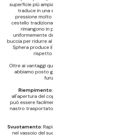
superficie più ampia per l'estrazione del succo, che si
traduce in una spremitura più rapida, con una
pressione molto minore rispetto a una pressa a
cestello tradizionale. Durante la pressatura, gli acini
rimangono in posizione e vengono pressati
uniformemente da tutti i lati senza danneggiare la
buccia per ridurre al minimo le fecce. Il risultato è che la
Sphera produce il 70% in meno di fecce nel succo
rispetto alle presse tradizionali.
Oltre ai vantaggi qualitativi che SPHERA porta con sé,
abbiamo posto grande enfasi sul funzionamento
funzionale e semplice.
Riempimento
: Semplice ed efficiente, grazie
all'apertura del coperchio senza telaio da 600 mm,
può essere facilmente riempito direttamente con un
nastro trasportatore, un imbuto o piccole scatole di
lettura.
Svuotamento
: Rapido, poiché la sansa viene svuotata
nel vassoio del succo e della sansa semplicemente