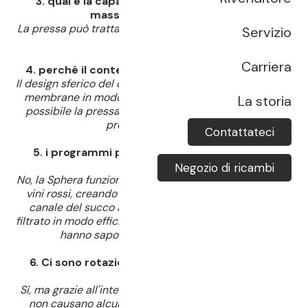
3. qual è la capacità di pressatura minima e
massima della SPHERA?
La pressa può trattare livelli di riempimento dal 10% al
Servizio
100%.
Carriera
4. perché il contenitore della pressa è sferico?
Il design sferico del contenitore consente di gonfiare le
membrane in modo uniforme a 360 gradi, rendendo
La storia
possibile la pressatura da tutte le direzioni con una
pressione inferiore.
Contattateci
5. i programmi per il vino rosso richiedono la
rotazione?
Negozio di ricambi
No, la Sphera funziona senza rotazione quando pressa i
vini rossi, creando un panetto di vinaccia intorno al
canale del succo attraverso il quale il succo viene
filtrato in modo efficiente. I vini giovani che ne risultano
hanno sapori molto precisi e varietali.
6. Ci sono rotazioni nella lavorazione delle uve
bianche?
Sì, ma grazie all'interno liscio della pressa, le rotazioni
non causano alcun danno all'uva e quindi nessuna