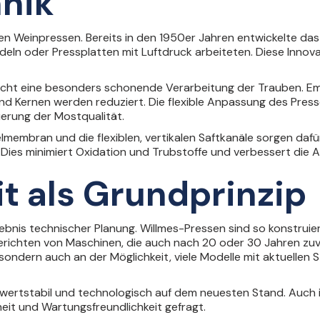
nik
hen Weinpressen. Bereits in den 1950er Jahren entwickelte da
deln oder Pressplatten mit Luftdruck arbeiteten. Diese Innov
ht eine besonders schonende Verarbeitung der Trauben. Emp
nd Kernen werden reduziert. Die flexible Anpassung des Pre
uerung der Mostqualität.
embran und die flexiblen, vertikalen Saftkanäle sorgen daf
d. Dies minimiert Oxidation und Trubstoffe und verbessert die 
t als Grundprinzip
rgebnis technischer Planung. Willmes-Pressen sind so konstruie
richten von Maschinen, die auch nach 20 oder 30 Jahren zuver
sondern auch an der Möglichkeit, viele Modelle mit aktuellen
eit wertstabil und technologisch auf dem neuesten Stand. Au
eit und Wartungsfreundlichkeit gefragt.