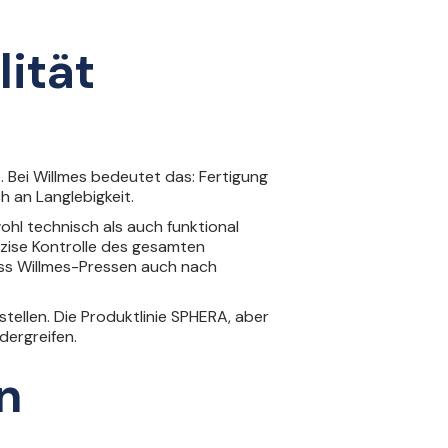
ität
 Bei Willmes bedeutet das: Fertigung
h an Langlebigkeit.
l technisch als auch funktional
äzise Kontrolle des gesamten
ass Willmes-Pressen auch nach
tellen. Die
Produktlinie SPHERA
, aber
dergreifen.
n