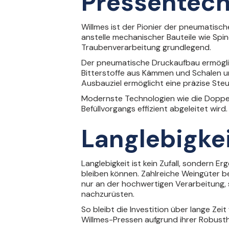
Pressentech
Willmes ist der Pionier der pneumatisc
anstelle mechanischer Bauteile wie Spin
Traubenverarbeitung grundlegend.
Der pneumatische Druckaufbau ermöglic
Bitterstoffe aus Kämmen und Schalen u
Ausbauziel ermöglicht eine präzise Ste
Modernste Technologien wie die Doppelm
Befüllvorgangs effizient abgeleitet wir
Langlebigkei
Langlebigkeit ist kein Zufall, sondern E
bleiben können. Zahlreiche Weingüter be
nur an der hochwertigen Verarbeitung, 
nachzurüsten.
So bleibt die Investition über lange Z
Willmes-Pressen aufgrund ihrer Robusth