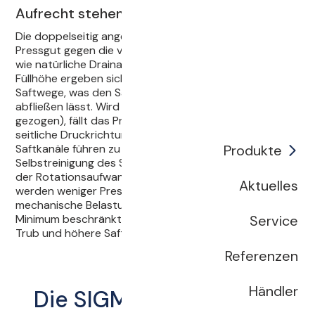
Aufrecht stehende, flexible Saftkanäle
Die doppelseitig angebrachte Membran drückt das
Pressgut gegen die vertikalen Entsaftungsflächen, die
wie natürliche Drainagen wirken. Unabhängig von der
Füllhöhe ergeben sich somit immer gleich kurze
Saftwege, was den Saft direkter und schneller
abfließen lässt. Wird die Membran entlastet (Vakuum
gezogen), fällt das Pressgut in sich zusammen. Die
seitliche Druckrichtung und die Flexibilität der
Produkte
Saftkanäle führen zu einer permanenten
Selbstreinigung des Siebgewebes. Somit verringert sich
der Rotationsaufwand zum Scheitern erheblich und es
Aktuelles
werden weniger Presszyklen benötigt. Die
mechanische Belastung des Pressgutes wird auf ein
Service
Minimum beschränkt, als Folge ergeben sich weniger
Trub und höhere Saftausbeute in Premiumqualität.
Referenzen
Händler
Die SIGMA im Überblick