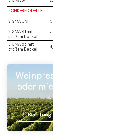
SIGMA 34
23,8 t
85,0 t
SONDERMODELLE
SIGMA UNI
0,5 t
1,7 t
SIGMA 41 mit
3,0 t
10,0 t
großem Deckel
SIGMA 55 mit
4,0 t
13,0 t
großem Deckel
Weinpresse SIGMA kaufen
oder mieten innerhalb DE
Miete ab 839€ mtl.
Beratungsgespräch vereinbaren