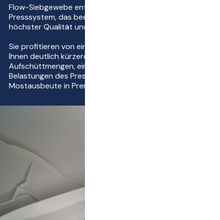
Flow-Siebgewebe entsteht so ein einzigartiges
Presssystem, das beeindruckende Pressergebnisse von
höchster Qualität und wirtschaftlicher Effizienz liefert.
Sie profitieren von einer einzigartigen Presstechnik, die
Ihnen deutlich kürzere Presszeiten, größere
Aufschüttmengen, eine geringere mechanische
Belastungen des Pressgutes und eine deutlich höhere
Mostausbeute in Premiumqualität bietet.