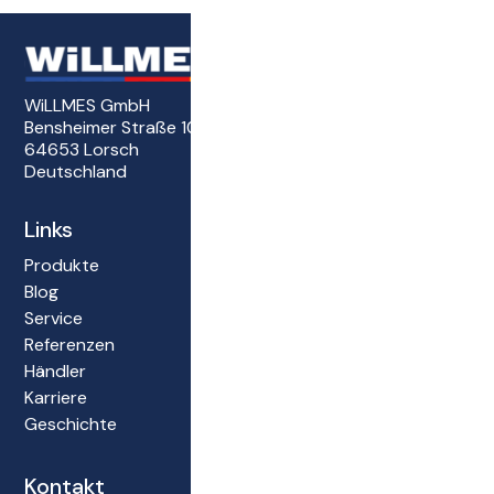
WiLLMES GmbH
Bensheimer Straße 101
64653 Lorsch
Deutschland
Links
Produkte
Blog
Service
Referenzen
Händler
Karriere
Geschichte
Kontakt