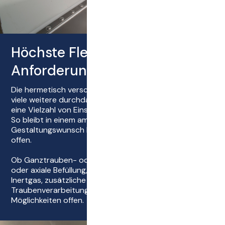
Höchste Flexibilität für alle
Anforderungen
Die hermetisch verschließbaren Deckelöffnungen und
viele weitere durchdachte Konzeptdetails bieten Ihnen
eine Vielzahl von Einsatzmöglichkeiten.
So bleibt in einem ambitionierten Kellereibetrieb kein
Gestaltungswunsch bei der Traubenverarbeitung
offen.
Ob Ganztrauben- oder Maischeverarbeitung, vertikale
oder axiale Befüllung, Mazeration im Tank, Pressen mit
Inertgas, zusätzliche Kühlung, reduktive oder oxidative
Traubenverarbeitung – mit der SIGMA stehen Ihnen alle
Möglichkeiten offen.