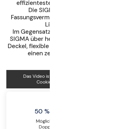
effizienteste Weinpresse der Welt.
Die SIGMA wird mit einem
Fassungsvermögen von 750 bis 34.000
Litern gebaut.
Im Gegensatz zur MERLIN verfügt die
SIGMA über hermetisch verschließbare
Deckel, flexible Flexidrain-Saftkanäle und
einen zentralen Saftablauf.
Das Video ist blockiert. Akzeptieren Sie
Cookies, um es anzusehen.
50 % weniger Druck
Möglich wird dies durch die
Doppelmembrantechnik.