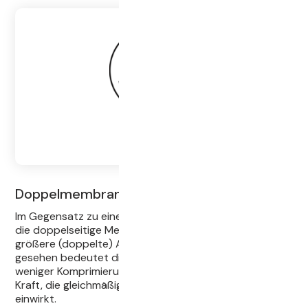
Doppelmembrantechnik
Im Gegensatz zu einer halbseitigen Membran verfügt
die doppelseitige Membran über eine wesentlich
größere (doppelte) Auflagefläche. Physikalisch
gesehen bedeutet dies weniger Druckaufwand und
weniger Komprimierung des Pressgutes bei gleicher
Kraft, die gleichmäßig von allen Seiten auf das Pressgut
einwirkt.