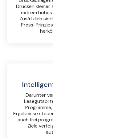
Druckauflagefläche bis zu 95% Ausbeute bei
Drücken kleiner als 0,8 Bar. Somit ergibt sich ein
extrem hohes Qualitätsniveau des Mostes.
Zusätzlich sind die Presszeiten aufgrund des
Press-Prinzips um bis zu 30% kürzer als bei
herkömmlichen Systemen.
Intelligente Pressprogramme
Darunter verstehen wir perfekt auf alle
Lesegutsorten und -arten abgestimmte
Programme, die die Presse für optimale
Ergebnisse steuern.Selbstverständlich können Sie
auch frei programmieren, wenn Sie besondere
Ziele verfolgen oder mal etwas Neues
ausprobieren wollen.