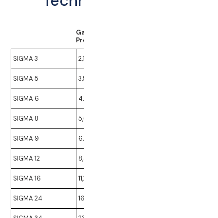
Technische Daten
Ganze Trauben*
Frische Trauben*
Presszeiten (ca. 2,5h)
Presszeiten (ca. 2,0h
SIGMA 3
2,1 t
7,5 t
SIGMA 5
3,5 t
12,5 t
SIGMA 6
4,2 t
15,0 t
SIGMA 8
5,6 t
20,0 t
SIGMA 9
6,3 t
22,0 t
SIGMA 12
8,4 t
30,0 t
SIGMA 16
11,2 t
40,0 t
SIGMA 24
16,8 t
60,0 t