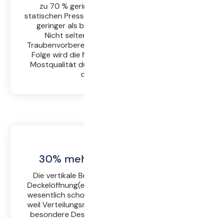
zu 70 % geringer als bei herkömmlichen
statischen Pressen und sogar um ein Vielfaches
geringer als bei nicht statischen Pressen.
Nicht selten werden bei schonender
Traubenvorbereitung nur 2% Trub erreicht. Als
Folge wird die Nettosaftausbeute sowie die
Mostqualität durch den geringen Trubgehalt
deutlich erhöht.
30% mehr Aufschüttmenge
Die vertikale Befüllung mit Maische über die
Deckelöffnung(en) ist effizienter und qualitativ
wesentlich schonender als die axiale Befüllung,
weil Verteilungsrotationen entfallen.Durch das
besondere Design des Presskörpers und der