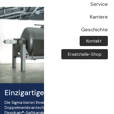
Service
Karriere
Geschichte
Kontakt
Ersatzteile-Shop
Einzigartige Presstechnik
Die Sigma bietet Ihnen patentierte
Doppelmembrantechnik und aufrecht stehende
Flexidrain®-Saftkanäle. In Kombination mit dem Perfect-