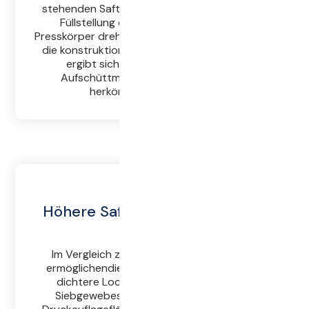
stehenden Saftkanäle kann der Saft schon in
Füllstellung direkt abfließen, ohne den
Presskörper drehen zu müssen. Die Folge: Durch
die konstruktionsbegünstigte Vorentsaftung
ergibt sich eine wesentlich größere
Aufschüttmenge (bis zu 50 %) als bei
herkömmlichen Systemen.
Höhere Saftausbeute - kürzere
Presszeit
Im Vergleich zu herkömmlichen Systemen
ermöglichendie kurzen Saftwege, die 4-mal
dichtere Lochfläche des Perfect-Flow-
Siebgewebes und die doppelt so große