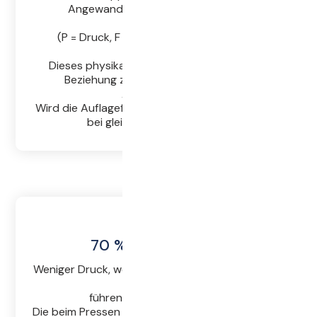
Angewandte Physik, ganz einfach:
P = F/A
(P = Druck, F = Kraft, A = Auflagefläche).
Dieses physikalische Prinzip beschreibt die
Beziehung zwischen Druck, Kraft und
Auflagefläche.
Wird die Auflagefläche verdoppelt, halbiert sich
bei gleicher Kraft der Druck.
70 % weniger Trub
Weniger Druck, weniger Rotationen und weniger
Presszyklen
führen zu weniger Feintrub.
Die beim Pressen entstehende Trubmenge ist bis