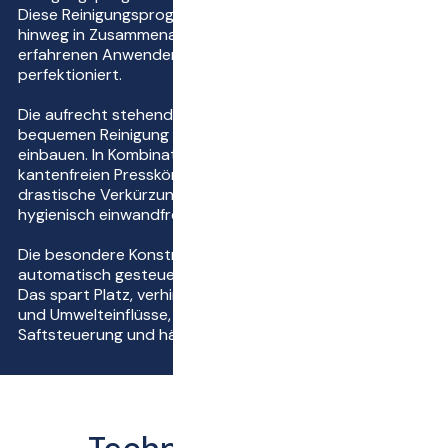
Diese Reinigungsprogramme wurden über die Jahre
hinweg in Zusammenarbeit mit führenden Önologen und
erfahrenen Anwendern weltweit entwickelt und
perfektioniert.
Die aufrecht stehenden Saftkanäle lassen sich zur
bequemen Reinigung mit wenigen Handgriffen aus- und
einbauen. In Kombination mit dem ecken- und
kantenfreien Presskörper ergibt sich somit eine
drastische Verkürzung der Reinigungszeiten und ein
hygienisch einwandfreies Reinigungsergebnis.
Die besondere Konstruktion der Sigma ermöglicht einen
automatisch gesteuerten Saftablauf an zentraler Stelle.
Das spart Platz, verhindert unerwünschte Oxidations-
und Umwelteinflüsse, vereinfacht die Logistik der
Saftsteuerung und hält die Presse sauber.