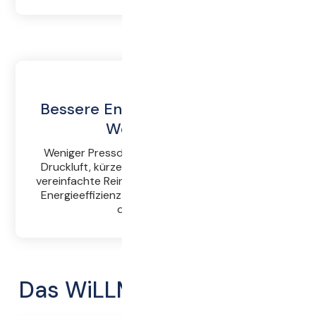
Bessere Energieeffizienz - Hohe
Werthaltigkeit
Weniger Pressdruck und bis zu 50 % weniger
Druckluft, kürzere Presszeiten, schnellere und
vereinfachte Reinigung – das bedeutet bessere
Energieeffizienz und schont die Umwelt sowie
den Geldbeutel.
Das WiLLMES Pressprinzip