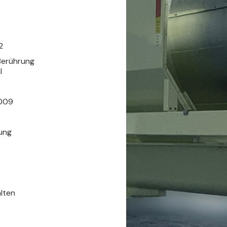
2
 Berührung
l
2009
lung
lten