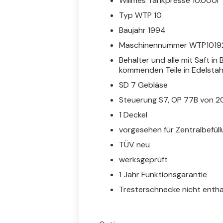
Willmes Tankpresse 10.000l
Typ WTP 10
Baujahr 1994
Maschinennummer WTP1019
Behälter und alle mit Saft in
kommenden Teile in Edelstah
SD 7 Gebläse
Steuerung S7, OP 77B von 
1 Deckel
vorgesehen für Zentralbefül
TÜV neu
werksgeprüft
1 Jahr Funktionsgarantie
Tresterschnecke nicht entha