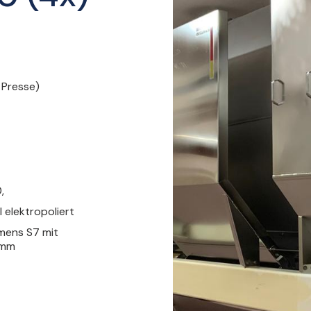
 Presse)
,
l elektropoliert
mens S7 mit
amm