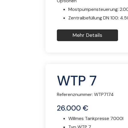
Optionen
Mostpumpensteuerung: 2.0
Zentralbefüllung DN 100: 4.
Mehr Details
WTP 7
Referenznummer:
WTP7174
26.000 €
Willmes Tankpresse 7000l
Typ WTP 7