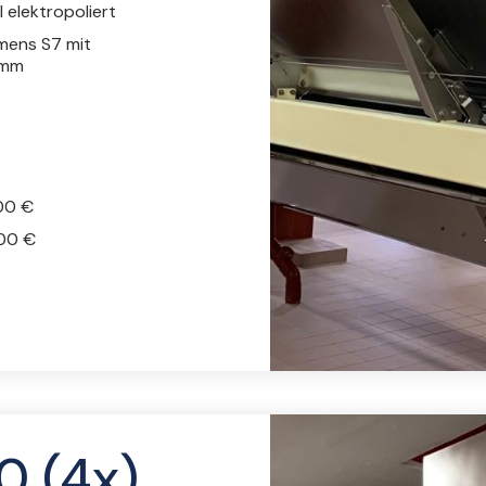
l elektropoliert
mens S7 mit
amm
00 €
000 €
 (4x)