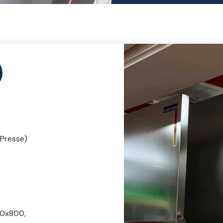
)
 Presse)
00x800,