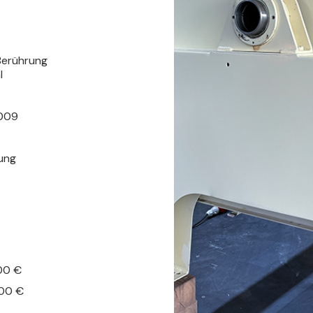
4
 Berührung
l
2009
lung
00 €
500 €