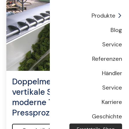
Produkte
Blog
Service
Referenzen
Händler
Doppelmembran und
Service
vertikale Saftkanäle – wie
moderne Technik den
Karriere
Pressprozess verbessert
Geschichte