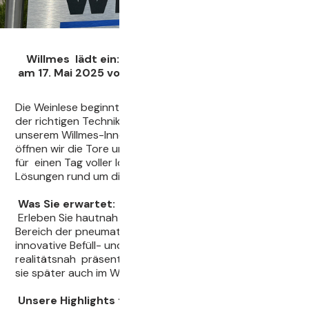
Willmes lädt ein: Innovationstag
am 17. Mai 2025 von 12:00 bis 17:00 Uhr in Lorsch
Die Weinlese beginnt nicht im Herbst – sie beginnt mit
der richtigen Technik. Deshalb laden wir Sie herzlich zu
unserem Willmes-Innovationstag ein:
Am 17. Mai 2025
öffnen wir die Tore unseres Firmengeländes in Lorsch
für einen Tag voller Ideen, Austausch und moderner
Lösungen rund um die Weinbereitung.
Was Sie erwartet:
Erleben Sie hautnah die neuesten Entwicklungen im
Bereich der pneumatischen Weinpressen sowie
innovative Befüll- und Reinigungslösungen –
realitätsnah präsentiert in praxisnaher Umgebung, wie
sie später auch im Weingut zum Einsatz kommen.
Unsere Highlights für Sie an diesem Tag: