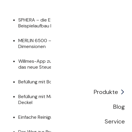
SPHERA – die Evolution der Korbpresse – im
Beispielaufbau bereit für die Kellerei
MERLIN 6500 – der Klassiker in neuen
Dimensionen
Willmes-App zur Pressenverwaltung & Einblicke in
das neue Steuerungskonzept
Befüllung mit Boxen – der neue Universaltrichter
Produkte
Befüllung mit Maische – Zentralbefüllung über den
Deckel
Blog
Einfache Reinigung – Flexidrain Reinigungsständer
Service
Der Weg zur Presse – Abbeermaschine,