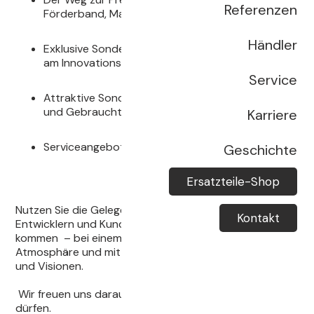
Referenzen
Förderband, Maischepumpe
Händler
Exklusive Sonderrabatte auf alle Angebote, die
am Innovationstag erstellt werden
Service
Attraktive Sonderpreise auf ausgestellte Neu-
und Gebrauchtpressen
Karriere
Serviceangebote für Ihre Pressen
Geschichte
Ersatzteile-Shop
Nutzen Sie die Gelegenheit, mit unseren Technikern,
Kontakt
Entwicklern und Kundenberatern ins Gespräch zu
kommen – bei einem Glas Wein, in entspannter
Atmosphäre und mit viel Raum für Ihre Fragen, Ideen
und Visionen.
Wir freuen uns darauf, Sie persönlich begrüßen zu
dürfen.