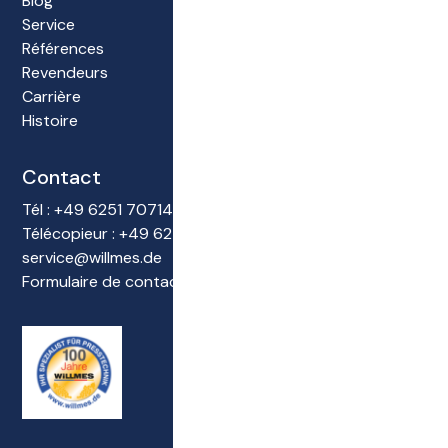
Blog
Service
Références
Revendeurs
Carrière
Histoire
Contact
Tél : +49 6251 70714-0
Télécopieur : +49 6251 70714-22
service@willmes.de
Formulaire de contact