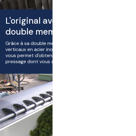
L'original avec la technique à
double membrane
Grâce à sa double membrane et à ses canaux de jus
verticaux en acier inoxydable électropolis, la MerlinPlus+
vous permet d'obtenir d'excellents résultats de
pressage dont vous allez profiter.