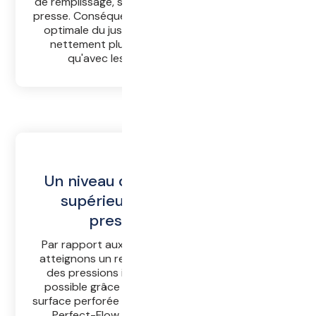
de remplissage, sans avoir à tourner le corps de
presse. Conséquence : grâce à la pré-extraction
optimale du jus, la quantité de jus versée est
nettement plus importante (jusqu'à 25 %)
qu'avec les systèmes traditionnels.
Un niveau de rendement en jus
supérieur et des temps de
pressurage réduits
Par rapport aux systèmes traditionnels, nous
atteignons un rendement allant jusqu'à 95% à
des pressions inférieures à 0,8 bar. Cela est
possible grâce aux trajets de jus courts, à la
surface perforée quatre fois plus dense du tamis
Perfect-Flow et à la surface d'appui de la