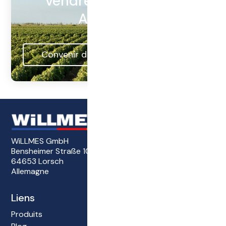
vendre ou à louer en
Allemagne
Convenir d'un entretien de conseil
WiLLMES GmbH
Bensheimer Straße 101
64653 Lorsch
Allemagne
Liens
Produits