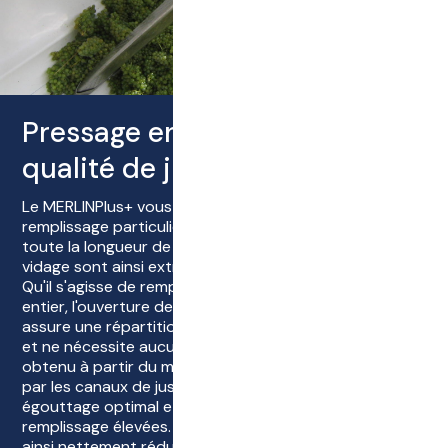
Pressage en douceur pour une
qualité de jus optimale
Le MERLINPlus+ vous offre une ouverture de
remplissage particulièrement grande, qui s'étend sur
toute la longueur de la presse. Le remplissage et le
vidage sont ainsi extrêmement simplifiés et accélérés.
Qu'il s'agisse de remplissage de moût ou de raisin
entier, l'ouverture de remplissage unique en son genre
assure une répartition optimale de la matière à presser
et ne nécessite aucune rotation de répartition. Le jus
obtenu à partir du moût peut s'écouler directement
par les canaux de jus verticaux, ce qui assure un pré-
égouttage optimal et donc des capacités de
remplissage élevées. Le temps de pressage total est
ainsi nettement réduit et la charge mécanique de la