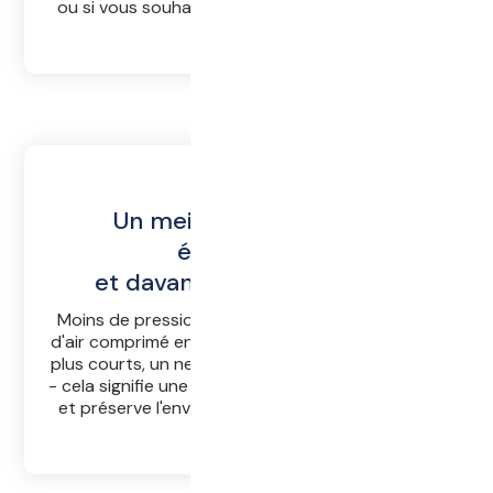
ou si vous souhaitez essayer quelque chose de
nouveau.
Un meilleur rendement
énergétique
et davantage d’économies
Moins de pression de pressage et jusqu'à 50 %
d'air comprimé en moins, des temps de pressage
plus courts, un nettoyage plus rapide et simplifié
- cela signifie une meilleure efficacité énergétique
et préserve l'environnement ainsi que le porte-
monnaie.