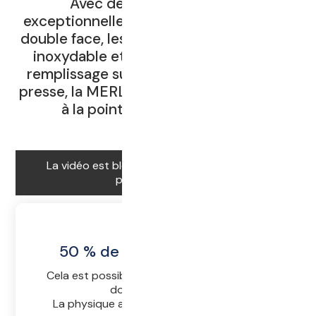
Avec des caractéristiques
exceptionnelles telles que la membrane
double face, les drains verticaux en acier
inoxydable et la grande ouverture de
remplissage sur toute la longueur de la
presse, la MERLIN est encore aujourd'hui
à la pointe de la technologie.
La vidéo est bloquée. Acceptez les cookies
pour la regarder.
50 % de pression en moins
Cela est possible grâce à la technique de la
double membrane.
La physique appliquée, tout simplement :