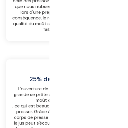
celle des pressoirs non statiques. Il n'est pas rare
que nous n'observions que 2 % de chute de lies
lors d'une préparation douce du raisin. En
conséquence, le rendement net en jus ainsi que la
qualité du moût sont nettement améliorés par la
faible teneur en lies.
25% de remblai en plus
L'ouverture de remplissage particulièrement
grande se prête au remplissage vertical avec du
moût ou des raisins entiers
, ce qui est beaucoup plus doux pour le produit à
presser. Grâce à la conception particulière du
corps de presse et des canaux de jus verticaux,
le jus peut s'écouler directement dès la position