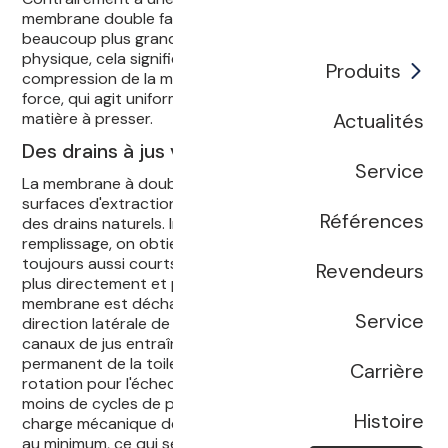
membrane double face dispose d'une surface d'appui
beaucoup plus grande (double). D'un point de vue
physique, cela signifie moins de pression et moins de
Produits
compression de la matière à presser pour la même
force, qui agit uniformément de tous les côtés sur la
Actualités
matière à presser.
Des drains à jus verticaux et flexibles
Service
La membrane à double face pousse le jus contre les
surfaces d'extraction verticales, qui agissent comme
Références
des drains naturels. Indépendamment de la hauteur de
remplissage, on obtient ainsi des trajets de jus
toujours aussi courts, ce qui permet au jus de s'écouler
Revendeurs
plus directement et plus rapidement. Lorsque la
membrane est déchargée (vide tiré), le jus s'affaisse. La
Service
direction latérale de la pression et la flexibilité des
canaux de jus entraînent un auto-nettoyage
permanent de la toile de tamisage. Ainsi, l'effort de
Carrière
rotation pour l'échec est considérablement réduit et
moins de cycles de pressage sont nécessaires. La
Histoire
charge mécanique de la matière à presser est réduite
au minimum, ce qui se traduit par une diminution des