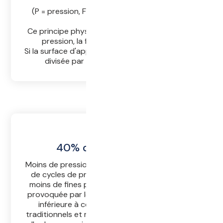
P = F/A
(P = pression, F = force, A = surface d'appui).
Ce principe physique décrit la relation entre la
pression, la force et la surface d'appui.
Si la surface d'appui est doublée, la pression est
divisée par deux pour la même force.
40% de lies en moins
Moins de pression, moins de rotations et moins
de cycles de pressage permettent d'obtenir
moins de fines poussières. La quantité de lies
provoquée par le pressurage est jusqu'à 40 %
inférieure à celle des pressoirs statiques
traditionnels et même plusieurs fois inférieure à