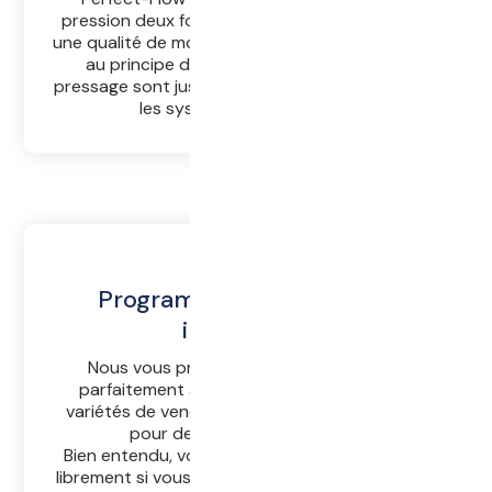
pression deux fois plus grande. Le résultat est
une qualité de moût extrêmement élevée. Grâce
au principe de pressurage, les temps de
pressage sont jusqu'à 30 % plus courts qu'avec
les systèmes traditionnels.
Programmes de pressage
intelligents
Nous vous proposons des programmes
parfaitement adaptés à tous les types et
variétés de vendange, qui pilotent le pressoir
pour des résultats optimaux.
Bien entendu, vous pouvez aussi programmer
librement si vous avez des objectifs particuliers