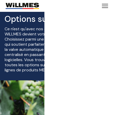
Options supplémentaires
Ce n'est qu'avec nos options supplémentaires qu'une
WiLLMES devient votre WiLLMES.
Choisissez parmi une palette d'options exactement ce
qui soutient parfaitement votre méthode de travail : De
la valve automatique du couvercle au remplissage
centralisé en passant par différentes solutions
logicielles. Vous trouverez ci-dessous une liste de
toutes les options supplémentaires disponibles pour les
lignes de produits MERLIN et SIGMA.