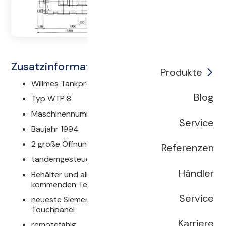
Zusatzinformationen
Produkte
Willmes Tankpresse 8.000l
Blog
Typ WTP 8
Maschinennummer WCH10535
Service
Baujahr 1994
2 große Öffnungen
Referenzen
tandemgesteuert
Händler
Behälter und alle mit Saft in Berührung
kommenden Teile in Edelstahl
Service
neueste Siemens Steuerung (S7-1500) mit
Touchpanel
Karriere
remotefähig